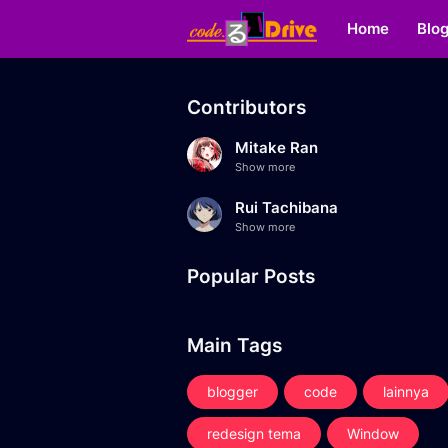
Home
Blo
Contributors
Mitake Ran
Show more
Rui Tachibana
Show more
Popular Posts
Main Tags
blogger
code
lainnya
redesign tema
Window