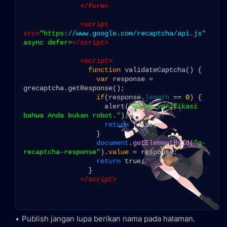
</form>
<script 
src=
"https:
//www.google.com/recaptcha/api.js"
async defer>
</script>
<script>
function
 validateCaptcha() {

var
 response = 
grecaptcha.getResponse();

if
(response.
length
 == 
0
) {

                    alert(
"Harap verifikasi 
bahwa Anda bukan robot."
);

return
 false;

                  }

document
.
getElementById
(
"g-
recaptcha-response"
).
value
 = response;

return
 true;

                }

</script>
Publish jangan lupa berikan nama pada halaman.