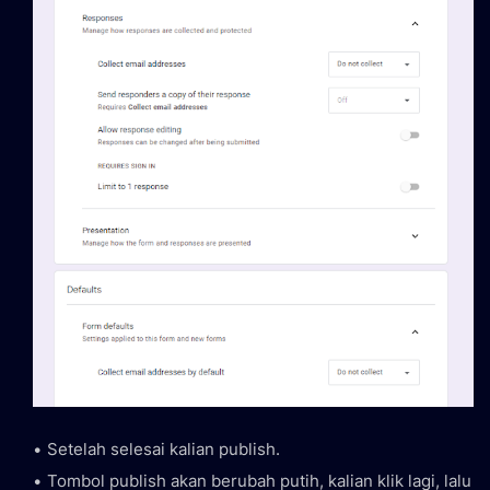
Setelah selesai kalian publish.
Tombol publish akan berubah putih, kalian klik lagi, lalu