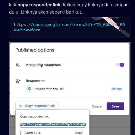
klik
copy responder link
, kalian copy linknya dan simpan
dulu. Linknya akan seperti berikut.
https:
//docs.google.com/forms/d/e/ID_GOOGLE_FO
RM/viewform