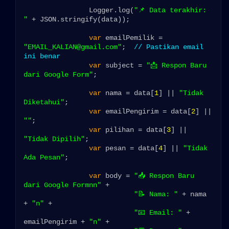
                Logger.log(
"📌 Data terakhir: 
"
 + JSON.stringify(data));

var
 emailPemilik = 
"EMAIL_KALIAN@gmail.com"
;  
// Pastikan email 
ini benar
var
 subject = 
"📩 Respon Baru 
dari Google Form"
;

var
 nama = data[
1
] || 
"Tidak 
Diketahui"
;

var
 emailPengirim = data[
2
] || 
""
;

var
 pilihan = data[
3
] || 
"Tidak Dipilih"
;

var
 pesan = data[
4
] || 
"Tidak 
Ada Pesan"
;

var
 body = 
"📥 Respon Baru 
dari Google Formnn"
 +

"📝 Nama: "
 + nama 
+ 
"n"
 +

"📧 Email: "
 + 
emailPengirim + 
"n"
 +
