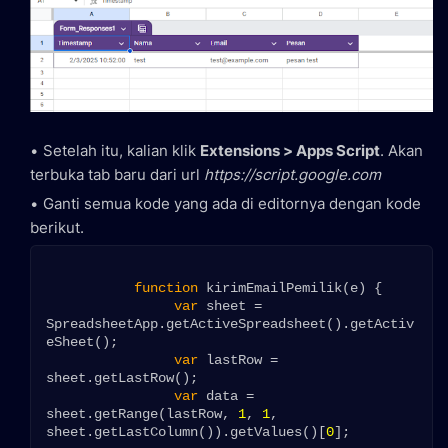
Setelah itu, kalian klik
Extensions > Apps Script
. Akan
terbuka tab baru dari url
https://script.google.com
Ganti semua kode yang ada di editornya dengan kode
berikut.
function
 kirimEmailPemilik(e) {

var
 sheet = 
SpreadsheetApp.getActiveSpreadsheet().getActiv
eSheet();

var
 lastRow = 
sheet.getLastRow();

var
 data = 
sheet.getRange(lastRow, 
1
, 
1
, 
sheet.getLastColumn()).getValues()[
0
];
