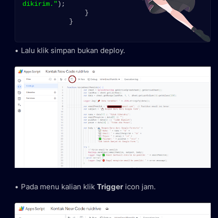
dikirim."
);

                }

            }

Lalu klik simpan bukan deploy.
Pada menu kalian klik
Trigger
icon jam.