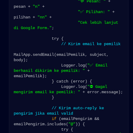
"💬 Pesan: "
 + 
pesan + 
"n"
 +

"✅ Pilihan: "
 + 
pilihan + 
"nn"
 +

"Cek lebih lanjut 
di Google Form."
;

                try {

// Kirim email ke pemilik
MailApp.sendEmail(emailPemilik, subject, 
body);

                    Logger.log(
"✅ Email 
berhasil dikirim ke pemilik: "
 + 
emailPemilik);

                } catch (error) {

                    Logger.log(
"⛔ Gagal 
mengirim email ke pemilik: "
 + error.message);

                }

// Kirim auto-reply ke 
pengirim jika email valid
if
 (emailPengirim && 
emailPengirim.includes(
"@"
)) {

                    try {
