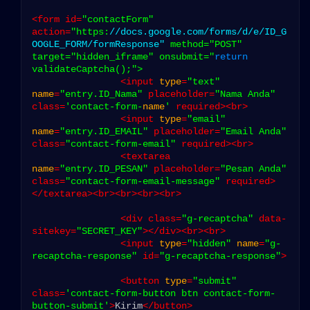
<form id=
"contactForm"
action=
"https:
//docs.google.com/forms/d/e/ID_G
OOGLE_FORM/formResponse"
 method=
"POST"
target=
"hidden_iframe"
 onsubmit=
"
return
validateCaptcha();"
>
<input 
type
=
"text"
name
=
"entry.ID_Nama"
 placeholder=
"Nama Anda"
class=
'contact-form-
name
'
 required>
<br>
<input 
type
=
"email"
name
=
"entry.ID_EMAIL"
 placeholder=
"Email Anda"
class=
"contact-form-email"
 required>
<br>
<textarea 
name
=
"entry.ID_PESAN"
 placeholder=
"Pesan Anda"
class=
"contact-form-email-message"
 required>
</textarea>
<br>
<br>
<br>
<br>
<div class=
"g-recaptcha"
 data-
sitekey=
"SECRET_KEY"
>
</div>
<br>
<br>
<input 
type
=
"hidden"
name
=
"g-
recaptcha-response"
 id=
"g-recaptcha-response"
>
<button 
type
=
"submit"
class=
'contact-form-button btn contact-form-
button-submit'
>
Kirim
</button>