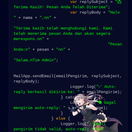
var
 replySubject = 
"📩 
Terima Kasih! Pesan Anda Telah Diterima"
;

var
 replyBody = 
"Halo 
"
 + nama + 
",nn"
 +

"Terima kasih telah menghubungi kami. Kami 
telah menerima pesan Anda dan akan segera 
merespons.nn"
 +

"Pesan 
Anda:n"
 + pesan + 
"nn"
 +

"Salam,nTim Admin"
;

MailApp.sendEmail(emailPengirim, replySubject, 
replyBody);

                        Logger.log(
"✅ Auto-
reply berhasil dikirim ke: "
 + emailPengirim);

                    } catch (error) {

                        Logger.log(
"⛔ Gagal 
mengirim auto-reply: "
 + error.message);

                    }

                } 
else
 {

                    Logger.log(
"⚠️ Email 
pengirim tidak valid, auto-reply tidak 